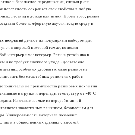
ртное и безопасное передвижение, снижая риск
ая поверхность сохраняет свои свойства в любую
ичных лестниц в дождь или зимой. Кроме того, резина
создавая более комфортную акустическую среду в
вых покрытий
делают их популярным выбором для
упен в широкой цветовой гамме, позволяя
ой интерьер или экстерьер. Резина устойчива к
ем и не требует сложного ухода - достаточно
я лестниц особенно удобны готовые резиновые
становить без масштабных ремонтных работ.
дополнительные преимущества резиновых покрытий
енсивные нагрузки и перепады температур от -40°C
годами. Изготавливаемые из переработанной
 являются экологичным решением, безопасным для
ы. Универсальность материала позволяет
х, так и в общественных зданиях с высокой