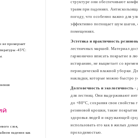
структуре они обеспечивают комфо
травм при падениях. Антискользящ
погоду, что особенно важно для ул
эффективно поглощает шум шагов, 
помещениях.
Эстетика и практичность резино
и не промерзает
лестничных маршей. Материал дост
мпературы -45°С:
гармонично вписать покрытие в люб
ы.
истиранию, не выцветает со времен
периодической влажной уборки. Дл
накладки, которые можно быстро у
енения
Долговечность и экологичность
- 
для лестниц. Они выдерживают инт
до +80°C, сохраняя свои свойства 
резиновой крошки, такие покрытия
ИЙ
здоровья людей и окружающей сред
использовать его как в жилых дома
евого слоя,
проходимостью.
чайном падении как