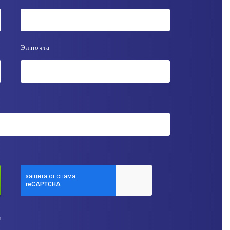
Эл.почта
е