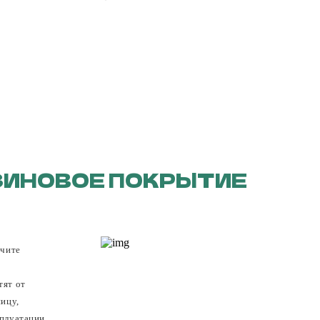
ЗИНОВОЕ ПОКРЫТИЕ
чите
тят от
ницу,
плуатации.