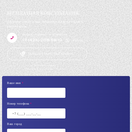
БЕСПЛАТНАЯ КОНСУЛЬТАЦИЯ
Оформите заявку и наш специалист свяжется с вами в
рабочее время.
любые справки по телефону
+7 (423) 209-58-12
WhatsApp
ЗАКАЗАТЬ ОБРАТНЫЙ ЗВОНОК
Работаем по графику:
с понедельника по пятницу с 10 до 18
Ваше имя
*
Номер телефона
*
Ваш город