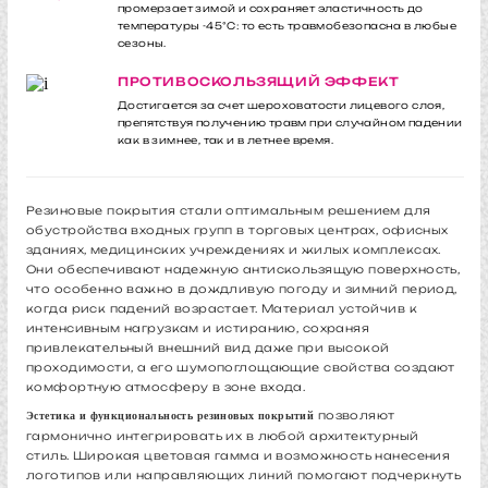
промерзает зимой и сохраняет эластичность до
температуры -45°С: то есть травмобезопасна в любые
сезоны.
ПРОТИВОСКОЛЬЗЯЩИЙ ЭФФЕКТ
Достигается за счет шероховатости лицевого слоя,
препятствуя получению травм при случайном падении
как в зимнее, так и в летнее время.
Резиновые покрытия стали оптимальным решением для
обустройства входных групп в торговых центрах, офисных
зданиях, медицинских учреждениях и жилых комплексах.
Они обеспечивают надежную антискользящую поверхность,
что особенно важно в дождливую погоду и зимний период,
когда риск падений возрастает. Материал устойчив к
интенсивным нагрузкам и истиранию, сохраняя
привлекательный внешний вид даже при высокой
проходимости, а его шумопоглощающие свойства создают
комфортную атмосферу в зоне входа.
позволяют
Эстетика и функциональность резиновых покрытий
гармонично интегрировать их в любой архитектурный
стиль. Широкая цветовая гамма и возможность нанесения
логотипов или направляющих линий помогают подчеркнуть